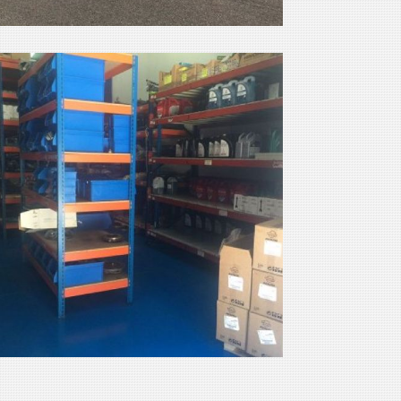
aquinaria obra
Ampliar
lmacen repuestos
eparaciones
Ampliar
aquinaria de obra