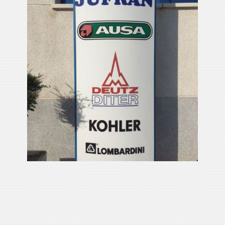
m
reparaciones
Ampliar
maquinaria motores
obra