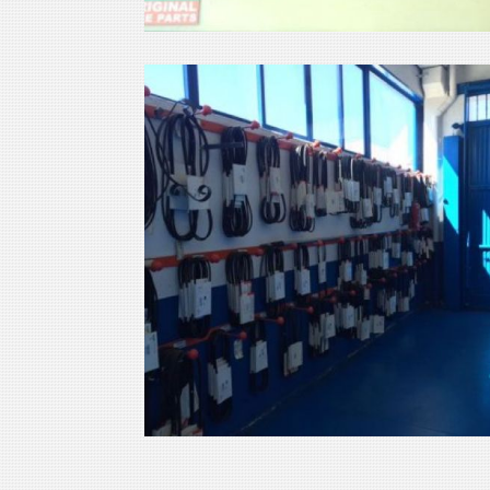
almacen repuestos
Ampliar
maquinaria obra
reparaciones
Ampliar
motores maquinaria