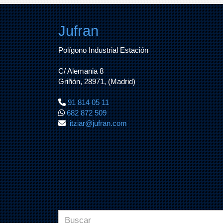
Jufran
Polígono Industrial Estación
C/ Alemania 8
Griñón, 28971, (Madrid)
91 814 05 11
682 872 509
itziar
jufran.com