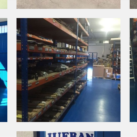
repuestos
m
Ampliar
maquinaria de obra
a
almacen
maquinaria de obra
r
Ampliar
respuestos almacen
m